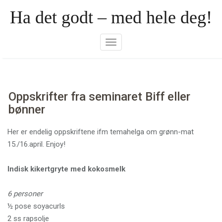
Skip
Ha det godt – med hele deg!
to
content
Toggle navigation
Oppskrifter fra seminaret Biff eller
bønner
Her er endelig oppskriftene ifm temahelga om grønn-mat
15./16.april. Enjoy!
Indisk kikertgryte med kokosmelk
6 personer
½ pose soyacurls
2 ss rapsolje