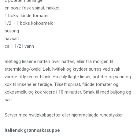
2 poteter i terninger
en pose frisk spinat, hakket
1 boks flådde tomater
1/2 – 1 boks kokosmelk
buljong
havsalt
ca 1 1/2 l vann
Bløtlegg linsene natten over natten, eller fra morgen til
ettermiddag/kveld. Løk, hvitløk og krydder surres ved svak
varme til løken er blank. Ha i bløtlagte linser, poteter og vann og
kok til linsene er ferdige. Tilsett spinat, flådde tomater og
kokosmelk, og kok videre i 10 minutter. Smak til med buljong og
salt.
Server med hvitløksbagetter eller hjemmelagde rundstykker.
Italiensk grønnsakssuppe