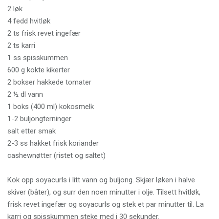
2 løk
4 fedd hvitløk
2 ts frisk revet ingefær
2 ts karri
1 ss spisskummen
600 g kokte kikerter
2 bokser hakkede tomater
2 ½ dl vann
1 boks (400 ml) kokosmelk
1-2 buljongterninger
salt etter smak
2-3 ss hakket frisk koriander
cashewnøtter (ristet og saltet)
Kok opp soyacurls i litt vann og buljong. Skjær løken i halve
skiver (båter), og surr den noen minutter i olje. Tilsett hvitløk,
frisk revet ingefær og soyacurls og stek et par minutter til. La
karri og spisskummen steke med i 30 sekunder.