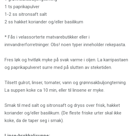
1 ts paprikapulver
1-2 ss sitronsaft salt
2 ss hakket koriander og/eller basilikum
* Fås i velassorterte matvarebutikker eller i
innvandrerforretninger. Obs! noen typer inneholder rekepasta.
Fres løk og hvitløk myke på svak varme i oljen. La karripastaen
og paprikapulveret surre med på slutten av steketiden.
Tilsett gulrot, linser, tomater, vann og grønnsakbuljongterning.
La suppen koke ca 10 min, eller til linsene er myke.
Smak til med salt og sitronsaft og dryss over frisk, hakket
koriander og/eller basilikum. (De fleste friske urter skal ikke
koke, da de taper seg i smak).
Linse-brokkolisuppe: