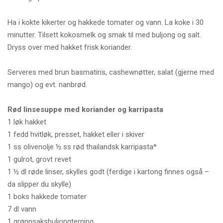
Ha i kokte kikerter og hakkede tomater og vann. La koke i 30
minutter. Tilsett kokosmelk og smak til med buljong og salt.
Dryss over med hakket frisk koriander.
Serveres med brun basmatiris, cashewnøtter, salat (gjerne med
mango) og evt. nanbrød.
Rød linsesuppe med koriander og karripasta
1 løk hakket
1 fedd hvitløk, presset, hakket eller i skiver
1 ss olivenolje ½ ss rød thailandsk karripasta*
1 gulrot, grovt revet
1 ½ dl røde linser, skylles godt (ferdige i kartong finnes også –
da slipper du skylle)
1 boks hakkede tomater
7 dl vann
1 grønnsaksbuljongterning