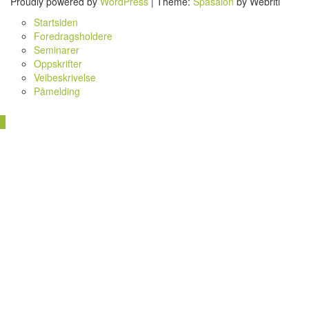
Proudly powered by
WordPress
| Theme:
Spasalon
by Webriti
Startsiden
Foredragsholdere
Seminarer
Oppskrifter
Veibeskrivelse
Påmelding